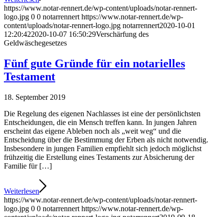
https://www.notar-rennert.de/wp-content/uploads/notar-rennert-
logo.jpg
0
0
notarrennert
https://www.notar-rennert.de/wp-
content/uploads/notar-rennert-logo.jpg
notarrennert
2020-10-01
12:20:42
2020-10-07 16:50:29
Verschärfung des
Geldwäschegesetzes
Fünf gute Gründe für ein notarielles
Testament
18. September 2019
Die Regelung des eigenen Nachlasses ist eine der persönlichsten
Entscheidungen, die ein Mensch treffen kann. In jungen Jahren
erscheint das eigene Ableben noch als „weit weg“ und die
Entscheidung über die Bestimmung der Erben als nicht notwendig.
Insbesondere in jungen Familien empfiehlt sich jedoch möglichst
frühzeitig die Erstellung eines Testaments zur Absicherung der
Familie für […]
Weiterlesen
https://www.notar-rennert.de/wp-content/uploads/notar-rennert-
logo.jpg
0
0
notarrennert
https://www.notar-rennert.de/wp-