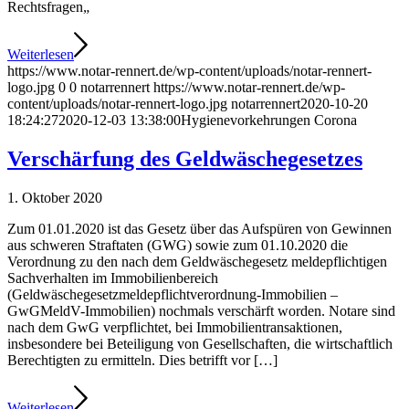
Rechtsfragen„
Weiterlesen
https://www.notar-rennert.de/wp-content/uploads/notar-rennert-
logo.jpg
0
0
notarrennert
https://www.notar-rennert.de/wp-
content/uploads/notar-rennert-logo.jpg
notarrennert
2020-10-20
18:24:27
2020-12-03 13:38:00
Hygienevorkehrungen Corona
Verschärfung des Geldwäschegesetzes
1. Oktober 2020
Zum 01.01.2020 ist das Gesetz über das Aufspüren von Gewinnen
aus schweren Straftaten (GWG) sowie zum 01.10.2020 die
Verordnung zu den nach dem Geldwäschegesetz meldepflichtigen
Sachverhalten im Immobilienbereich
(Geldwäschegesetzmeldepflichtverordnung-Immobilien –
GwGMeldV-Immobilien) nochmals verschärft worden. Notare sind
nach dem GwG verpflichtet, bei Immobilientransaktionen,
insbesondere bei Beteiligung von Gesellschaften, die wirtschaftlich
Berechtigten zu ermitteln. Dies betrifft vor […]
Weiterlesen