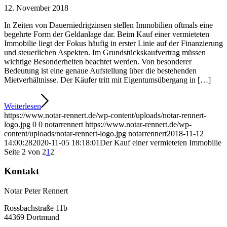
12. November 2018
In Zeiten von Dauerniedrigzinsen stellen Immobilien oftmals eine
begehrte Form der Geldanlage dar. Beim Kauf einer vermieteten
Immobilie liegt der Fokus häufig in erster Linie auf der Finanzierung
und steuerlichen Aspekten. Im Grundstückskaufvertrag müssen
wichtige Besonderheiten beachtet werden. Von besonderer
Bedeutung ist eine genaue Aufstellung über die bestehenden
Mietverhältnisse. Der Käufer tritt mit Eigentumsübergang in […]
Weiterlesen
https://www.notar-rennert.de/wp-content/uploads/notar-rennert-
logo.jpg
0
0
notarrennert
https://www.notar-rennert.de/wp-
content/uploads/notar-rennert-logo.jpg
notarrennert
2018-11-12
14:00:28
2020-11-05 18:18:01
Der Kauf einer vermieteten Immobilie
Seite 2 von 2
1
2
Kontakt
Notar Peter Rennert
Rossbachstraße 11b
44369 Dortmund