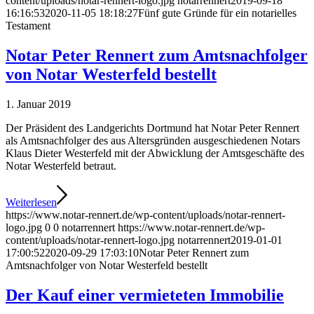
content/uploads/notar-rennert-logo.jpg
notarrennert
2019-09-18
16:16:53
2020-11-05 18:18:27
Fünf gute Gründe für ein notarielles
Testament
Notar Peter Rennert zum Amtsnachfolger
von Notar Westerfeld bestellt
1. Januar 2019
Der Präsident des Landgerichts Dortmund hat Notar Peter Rennert
als Amtsnachfolger des aus Altersgründen ausgeschiedenen Notars
Klaus Dieter Westerfeld mit der Abwicklung der Amtsgeschäfte des
Notar Westerfeld betraut.
Weiterlesen
https://www.notar-rennert.de/wp-content/uploads/notar-rennert-
logo.jpg
0
0
notarrennert
https://www.notar-rennert.de/wp-
content/uploads/notar-rennert-logo.jpg
notarrennert
2019-01-01
17:00:52
2020-09-29 17:03:10
Notar Peter Rennert zum
Amtsnachfolger von Notar Westerfeld bestellt
Der Kauf einer vermieteten Immobilie